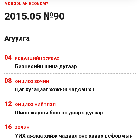
MONGOLIAN ECONOMY
2015.05 №90
Агуулга
04
РЕДАКЦИЙН ЗУРВАС
Бизнесийн шинэ дугаар
08
ОНЦЛОХ ЗОЧИН
Цаг хугацааг хожиж чадсан хүн
12
ОНЦЛОХ НИЙТЛЭЛ
Шинэ жарны босгон дээрх дугаар
16
ЗОЧИН
УИХ ажлаа хийж чадвал энэ хавар реформын