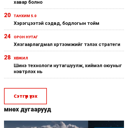
хавар болно
20
ТАНХИМ 5.0
Хэрэгцээтэй сэдвүүд, бодлогын тойм
24
ОРОН НУТАГ
Хязгаарлагдмал хүртээмжийг тэлэх стратеги
28
ХӨГЖИЛ
Шинэ технологи нутагшуулж, хиймэл оюуныг
нэвтрүүлэх нь
Сэтгүүл үзэх
Өмнөх дугаарууд