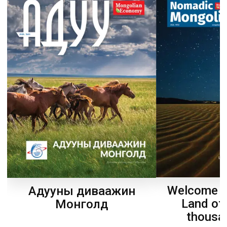
Welcome t
Адууны диваажин
Land of
Монголд
thousa