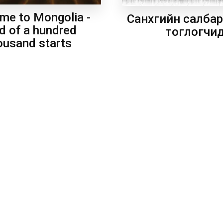
me to Mongolia -
Санхүүгийн салба
d of a hundred
тоглогчи
ousand starts