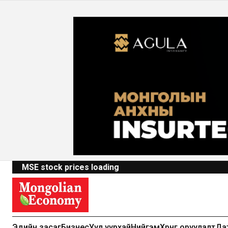
MSE stock prices loading
Эдийн засаг
Бизнес
Уул уурхай
Нийгэм
Хөрөнгө оруулалт
Да