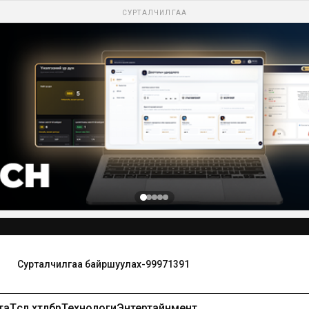
СУРТАЛЧИЛГАА
та
Төсөл хөтөлбөр
Технологи
Энтертайнмент