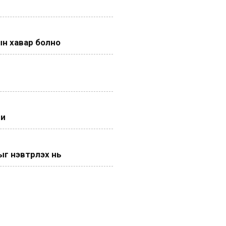
н хавар болно
ги
 нэвтрүүлэх нь