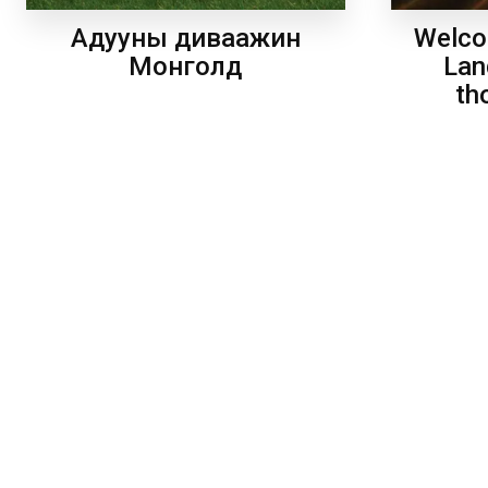
Welco
Адууны диваажин
Lan
Монголд
th