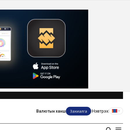
Захиалга
Нэвтрэх
Валютын ханш
|
|