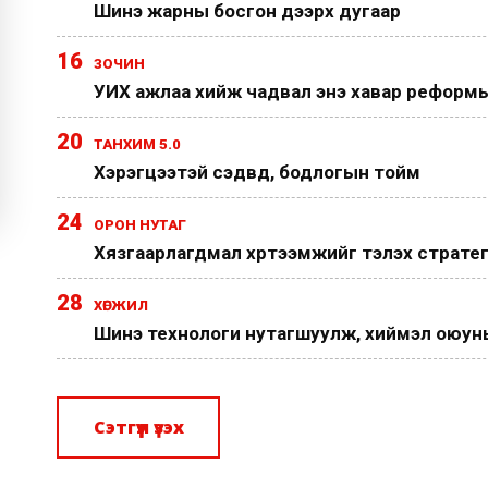
Шинэ жарны босгон дээрх дугаар
16
ЗОЧИН
УИХ ажлаа хийж чадвал энэ хавар реформы
20
ТАНХИМ 5.0
Хэрэгцээтэй сэдвүүд, бодлогын тойм
24
ОРОН НУТАГ
Хязгаарлагдмал хүртээмжийг тэлэх страте
28
ХӨГЖИЛ
Шинэ технологи нутагшуулж, хиймэл оюуныг
Сэтгүүл үзэх