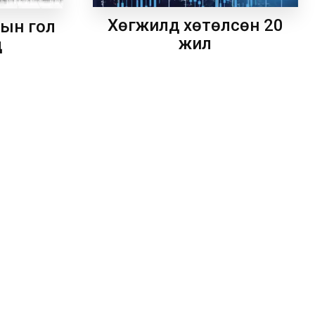
Хөгжилд хөтөлсөн 20
рын гол
жил
д