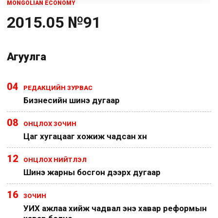
MONGOLIAN ECONOMY
2015.05 №91
Агуулга
04
РЕДАКЦИЙН ЗУРВАС
Бизнесийн шинэ дугаар
08
ОНЦЛОХ ЗОЧИН
Цаг хугацааг хожиж чадсан хүн
12
ОНЦЛОХ НИЙТЛЭЛ
Шинэ жарны босгон дээрх дугаар
16
ЗОЧИН
УИХ ажлаа хийж чадвал энэ хавар реформын