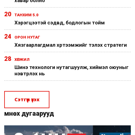
хавар болно
20
ТАНХИМ 5.0
Хэрэгцээтэй сэдвүүд, бодлогын тойм
24
ОРОН НУТАГ
Хязгаарлагдмал хүртээмжийг тэлэх стратеги
28
ХӨГЖИЛ
Шинэ технологи нутагшуулж, хиймэл оюуныг
нэвтрүүлэх нь
Сэтгүүл үзэх
Өмнөх дугаарууд