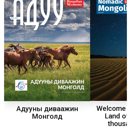
Welcome t
Адууны диваажин
Land of
Монголд
thousa