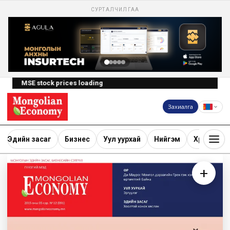
СУРТАЛЧИЛГАА
MSE stock prices loading
Захиалга
Эдийн засаг
Бизнес
Уул уурхай
Нийгэм
Хөрөнгө ору
+