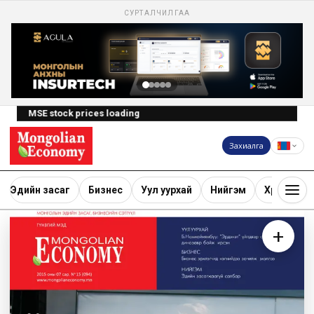
СУРТАЛЧИЛГАА
MSE stock prices loading
Захиалга
Эдийн засаг
Бизнес
Уул уурхай
Нийгэм
Хөрөнгө ору
+