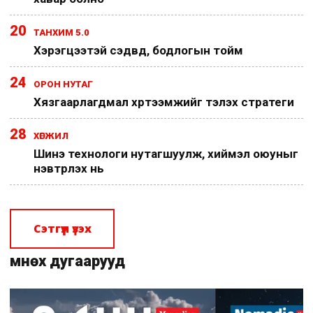
20
ТАНХИМ 5.0
Хэрэгцээтэй сэдвүүд, бодлогын тойм
24
ОРОН НУТАГ
Хязгаарлагдмал хүртээмжийг тэлэх стратеги
28
ХӨГЖИЛ
Шинэ технологи нутагшуулж, хиймэл оюуныг
нэвтрүүлэх нь
Сэтгүүл үзэх
Өмнөх дугаарууд