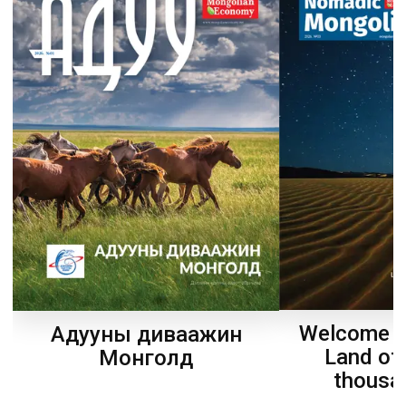
Welcome t
Адууны диваажин
Land of
Монголд
thousa