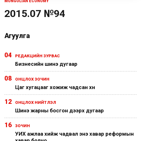
MONGOLIAN ECONOMY
2015.07 №94
Агуулга
04
РЕДАКЦИЙН ЗУРВАС
Бизнесийн шинэ дугаар
08
ОНЦЛОХ ЗОЧИН
Цаг хугацааг хожиж чадсан хүн
12
ОНЦЛОХ НИЙТЛЭЛ
Шинэ жарны босгон дээрх дугаар
16
ЗОЧИН
УИХ ажлаа хийж чадвал энэ хавар реформын
хавар болно