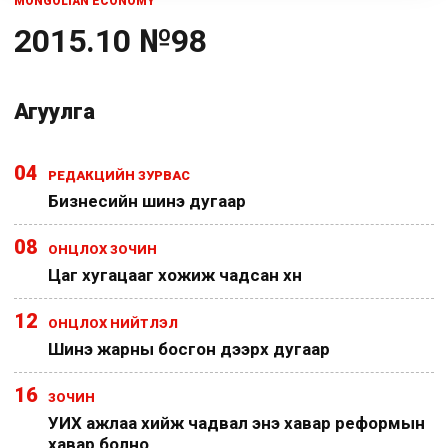
MONGOLIAN ECONOMY
2015.10 №98
Агуулга
04
РЕДАКЦИЙН ЗУРВАС
Бизнесийн шинэ дугаар
08
ОНЦЛОХ ЗОЧИН
Цаг хугацааг хожиж чадсан хүн
12
ОНЦЛОХ НИЙТЛЭЛ
Шинэ жарны босгон дээрх дугаар
16
ЗОЧИН
УИХ ажлаа хийж чадвал энэ хавар реформын
хавар болно