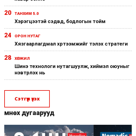
20
ТАНХИМ 5.0
Хэрэгцээтэй сэдвүүд, бодлогын тойм
24
ОРОН НУТАГ
Хязгаарлагдмал хүртээмжийг тэлэх стратеги
28
ХӨГЖИЛ
Шинэ технологи нутагшуулж, хиймэл оюуныг
нэвтрүүлэх нь
Сэтгүүл үзэх
Өмнөх дугаарууд