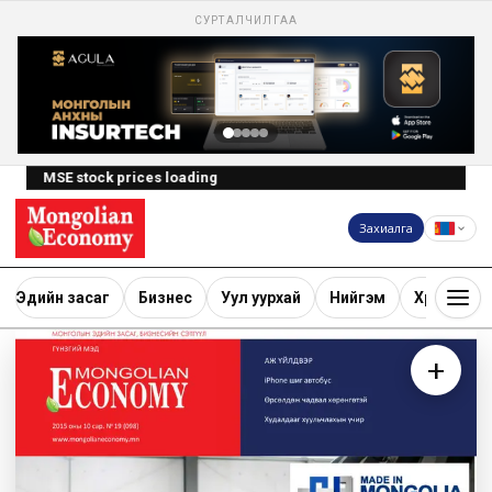
СУРТАЛЧИЛГАА
MSE stock prices loading
Захиалга
Эдийн засаг
Бизнес
Уул уурхай
Нийгэм
Хөрөнгө ору
+