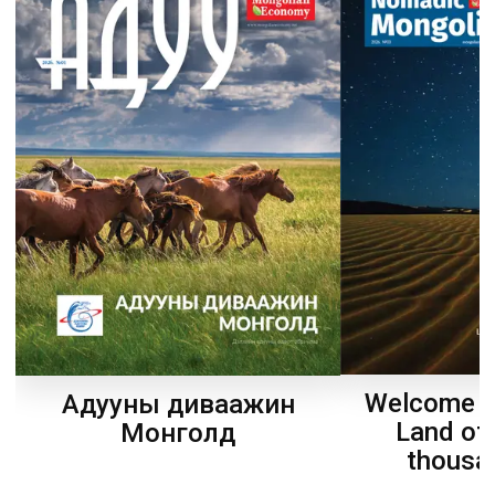
Welcome t
Адууны диваажин
Land of
Монголд
thousa