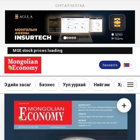
СУРТАЛЧИЛГАА
MSE stock prices loading
Захиалга
Эдийн засаг
Бизнес
Уул уурхай
Нийгэм
Хөрөнгө ору
+