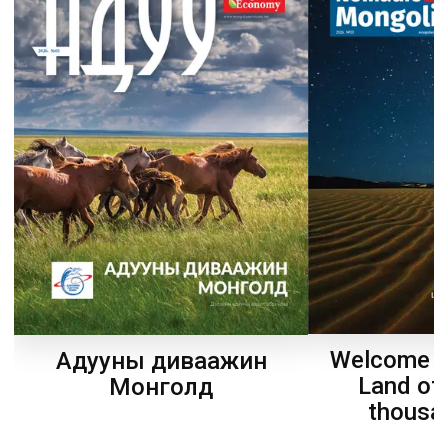
Welcome t
Адууны диваажин
Land of
Монголд
thousa