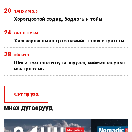
20
ТАНХИМ 5.0
Хэрэгцээтэй сэдвүүд, бодлогын тойм
24
ОРОН НУТАГ
Хязгаарлагдмал хүртээмжийг тэлэх стратеги
28
ХӨГЖИЛ
Шинэ технологи нутагшуулж, хиймэл оюуныг
нэвтрүүлэх нь
Сэтгүүл үзэх
Өмнөх дугаарууд