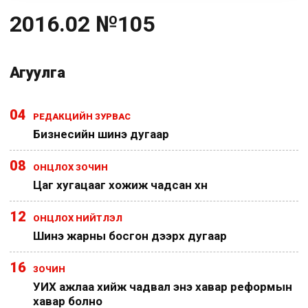
2016.02 №105
Агуулга
04
РЕДАКЦИЙН ЗУРВАС
Бизнесийн шинэ дугаар
08
ОНЦЛОХ ЗОЧИН
Цаг хугацааг хожиж чадсан хүн
12
ОНЦЛОХ НИЙТЛЭЛ
Шинэ жарны босгон дээрх дугаар
16
ЗОЧИН
УИХ ажлаа хийж чадвал энэ хавар реформын
хавар болно