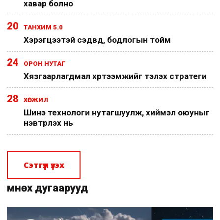
хавар болно
20
ТАНХИМ 5.0
Хэрэгцээтэй сэдвүүд, бодлогын тойм
24
ОРОН НУТАГ
Хязгаарлагдмал хүртээмжийг тэлэх стратеги
28
ХӨГЖИЛ
Шинэ технологи нутагшуулж, хиймэл оюуныг
нэвтрүүлэх нь
Сэтгүүл үзэх
Өмнөх дугаарууд