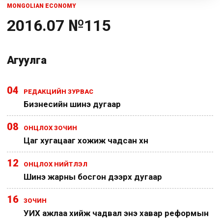
MONGOLIAN ECONOMY
2016.07 №115
Агуулга
04
РЕДАКЦИЙН ЗУРВАС
Бизнесийн шинэ дугаар
08
ОНЦЛОХ ЗОЧИН
Цаг хугацааг хожиж чадсан хүн
12
ОНЦЛОХ НИЙТЛЭЛ
Шинэ жарны босгон дээрх дугаар
16
ЗОЧИН
УИХ ажлаа хийж чадвал энэ хавар реформын