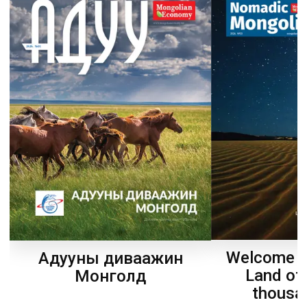
Welcome t
Адууны диваажин
Land of
Монголд
thousa