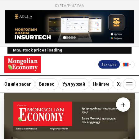
СУРТАЛЧИЛГАА
MSE stock prices loading
Захиалга
Эдийн засаг
Бизнес
Уул уурхай
Нийгэм
Хөрөнгө ору
+