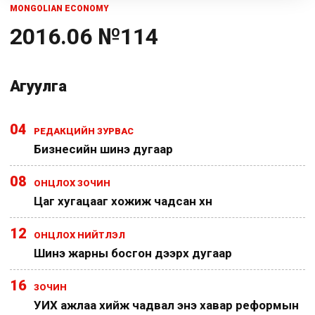
MONGOLIAN ECONOMY
2016.06 №114
Агуулга
04
РЕДАКЦИЙН ЗУРВАС
Бизнесийн шинэ дугаар
08
ОНЦЛОХ ЗОЧИН
Цаг хугацааг хожиж чадсан хүн
12
ОНЦЛОХ НИЙТЛЭЛ
Шинэ жарны босгон дээрх дугаар
16
ЗОЧИН
УИХ ажлаа хийж чадвал энэ хавар реформын