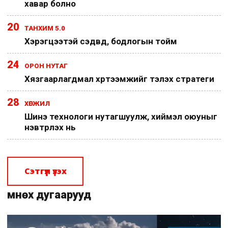
хавар болно
20
ТАНХИМ 5.0
Хэрэгцээтэй сэдвүүд, бодлогын тойм
24
ОРОН НУТАГ
Хязгаарлагдмал хүртээмжийг тэлэх стратеги
28
ХӨГЖИЛ
Шинэ технологи нутагшуулж, хиймэл оюуныг
нэвтрүүлэх нь
Сэтгүүл үзэх
Өмнөх дугаарууд