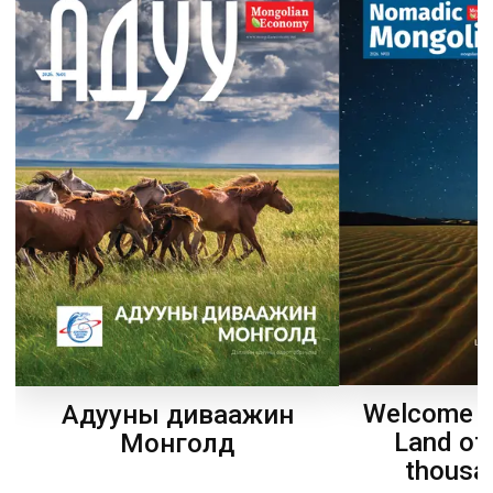
Welcome t
Адууны диваажин
Land of
Монголд
thousa