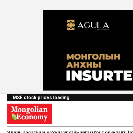
MSE stock prices loading
Эдийн засаг
Бизнес
Уул уурхай
Нийгэм
Хөрөнгө оруулалт
Да