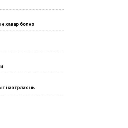
н хавар болно
ги
 нэвтрүүлэх нь