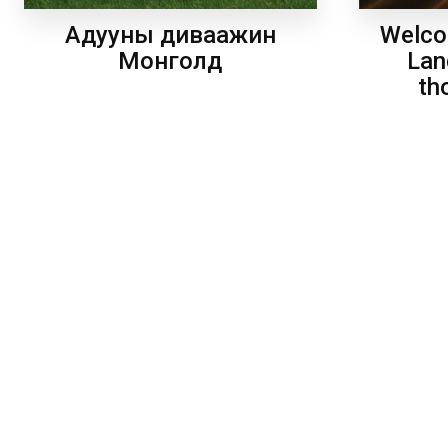
Welco
Адууны диваажин
Lan
Монголд
th