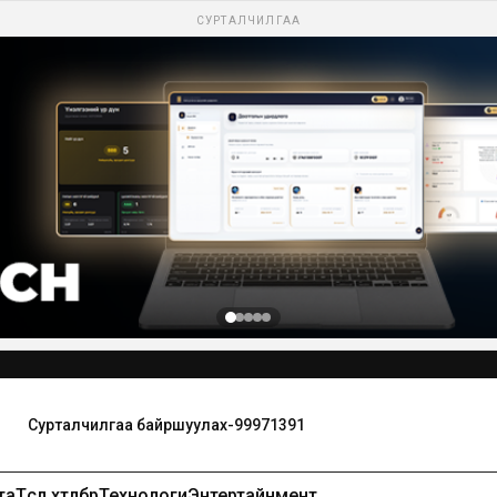
СУРТАЛЧИЛГАА
та
Төсөл хөтөлбөр
Технологи
Энтертайнмент