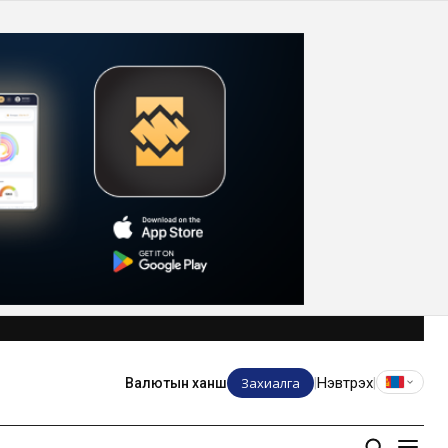
Захиалга
Нэвтрэх
Валютын ханш
|
|