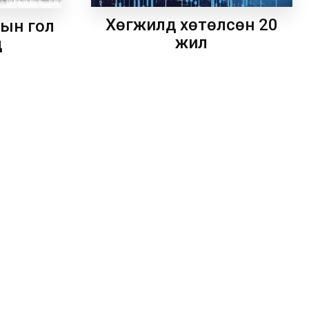
Хөгжилд хөтөлсөн 20
рын гол
жил
д