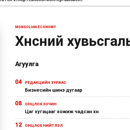
MONGOLIAN ECONOMY
Хүнсний хувьсгал
Агуулга
04
РЕДАКЦИЙН ЗУРВАС
Бизнесийн шинэ дугаар
08
ОНЦЛОХ ЗОЧИН
Цаг хугацааг хожиж чадсан хүн
12
ОНЦЛОХ НИЙТЛЭЛ