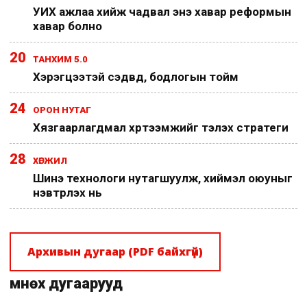
УИХ ажлаа хийж чадвал энэ хавар реформын
хавар болно
20
ТАНХИМ 5.0
Хэрэгцээтэй сэдвүүд, бодлогын тойм
24
ОРОН НУТАГ
Хязгаарлагдмал хүртээмжийг тэлэх стратеги
28
ХӨГЖИЛ
Шинэ технологи нутагшуулж, хиймэл оюуныг
нэвтрүүлэх нь
Архивын дугаар (PDF байхгүй)
Өмнөх дугаарууд