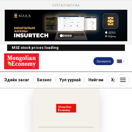
СУРТАЛЧИЛГАА
MSE stock prices loading
Захиалга
Эдийн засаг
Бизнес
Уул уурхай
Нийгэм
Хөрөнгө ору