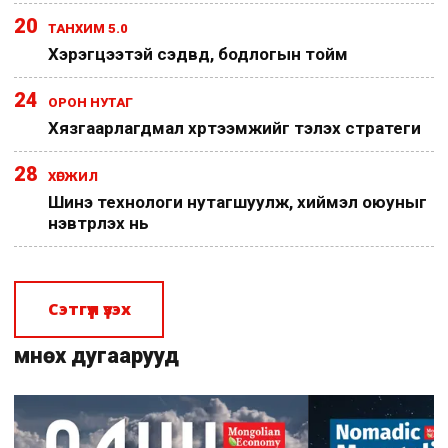
20
ТАНХИМ 5.0
Хэрэгцээтэй сэдвүүд, бодлогын тойм
24
ОРОН НУТАГ
Хязгаарлагдмал хүртээмжийг тэлэх стратеги
28
ХӨГЖИЛ
Шинэ технологи нутагшуулж, хиймэл оюуныг
нэвтрүүлэх нь
Сэтгүүл үзэх
Өмнөх дугаарууд