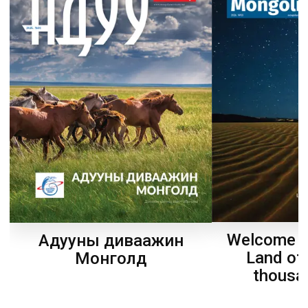
Welcome t
Адууны диваажин
Land of
Монголд
thousa