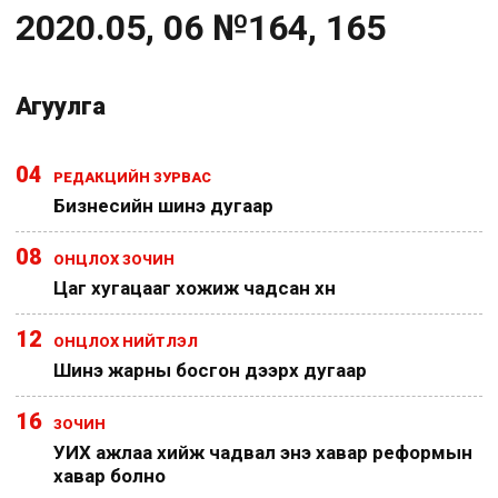
2020.05, 06 №164, 165
Агуулга
04
РЕДАКЦИЙН ЗУРВАС
Бизнесийн шинэ дугаар
08
ОНЦЛОХ ЗОЧИН
Цаг хугацааг хожиж чадсан хүн
12
ОНЦЛОХ НИЙТЛЭЛ
Шинэ жарны босгон дээрх дугаар
16
ЗОЧИН
УИХ ажлаа хийж чадвал энэ хавар реформын
хавар болно