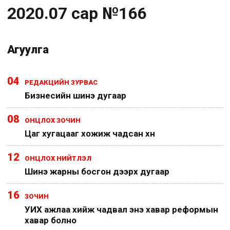
2020.07 сар №166
Агуулга
04
РЕДАКЦИЙН ЗУРВАС
Бизнесийн шинэ дугаар
08
ОНЦЛОХ ЗОЧИН
Цаг хугацааг хожиж чадсан хүн
12
ОНЦЛОХ НИЙТЛЭЛ
Шинэ жарны босгон дээрх дугаар
16
ЗОЧИН
УИХ ажлаа хийж чадвал энэ хавар реформын
хавар болно