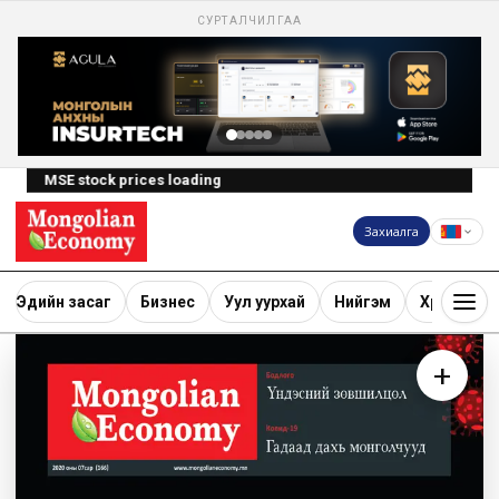
СУРТАЛЧИЛГАА
MSE stock prices loading
Захиалга
Эдийн засаг
Бизнес
Уул уурхай
Нийгэм
Хөрөнгө ору
+