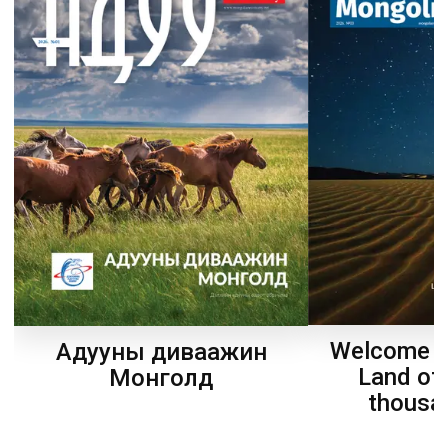
Welcome t
Адууны диваажин
Land of
Монголд
thousa