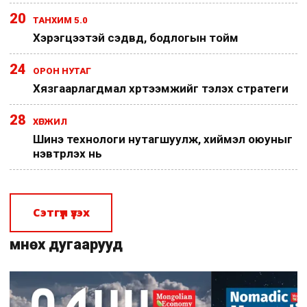
20
ТАНХИМ 5.0
Хэрэгцээтэй сэдвүүд, бодлогын тойм
24
ОРОН НУТАГ
Хязгаарлагдмал хүртээмжийг тэлэх стратеги
28
ХӨГЖИЛ
Шинэ технологи нутагшуулж, хиймэл оюуныг
нэвтрүүлэх нь
Сэтгүүл үзэх
Өмнөх дугаарууд