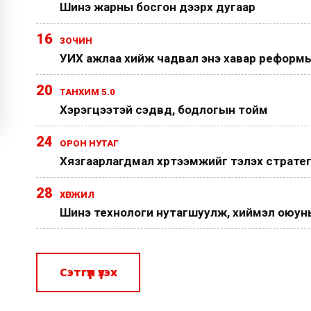
Шинэ жарны босгон дээрх дугаар
16
ЗОЧИН
УИХ ажлаа хийж чадвал энэ хавар реформы
20
ТАНХИМ 5.0
Хэрэгцээтэй сэдвүүд, бодлогын тойм
24
ОРОН НУТАГ
Хязгаарлагдмал хүртээмжийг тэлэх страте
28
ХӨГЖИЛ
Шинэ технологи нутагшуулж, хиймэл оюуныг
Сэтгүүл үзэх