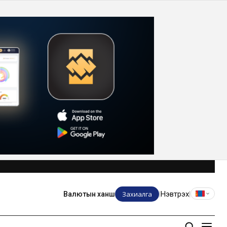
Захиалга
Нэвтрэх
Валютын ханш
|
|