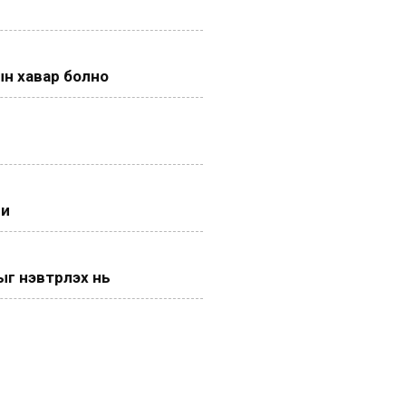
н хавар болно
ги
 нэвтрүүлэх нь