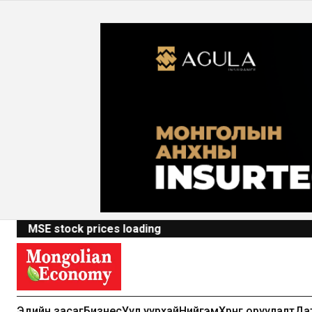
MSE stock prices loading
Эдийн засаг
Бизнес
Уул уурхай
Нийгэм
Хөрөнгө оруулалт
Да