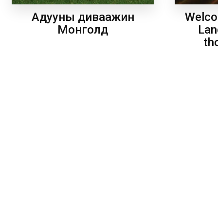
Welco
Адууны диваажин
Lan
Монголд
th