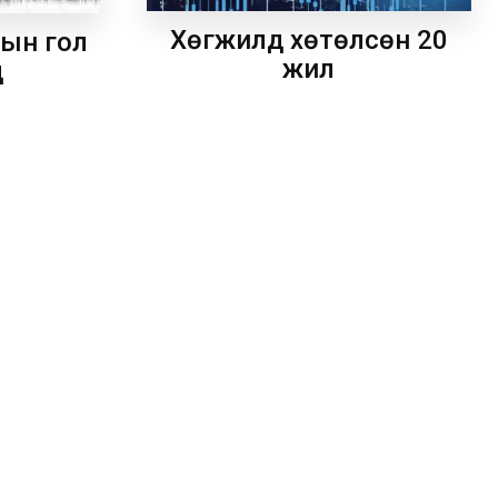
Хөгжилд хөтөлсөн 20
рын гол
жил
д