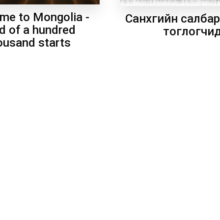
me to Mongolia -
Санхүүгийн салба
d of a hundred
тоглогчи
ousand starts