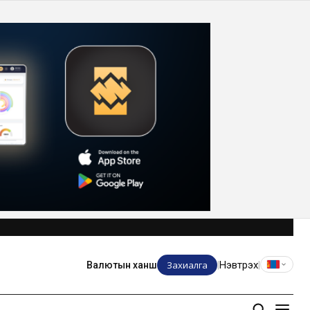
Захиалга
Нэвтрэх
Валютын ханш
|
|