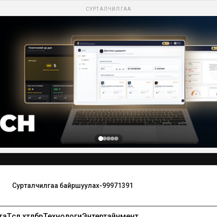
СУРТАЛЧИЛГАА
та
Төсөл хөтөлбөр
Технологи
Энтертайнмент