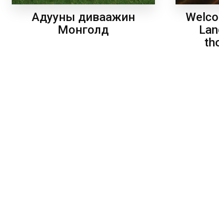
Welco
Адууны диваажин
Lan
Монголд
th