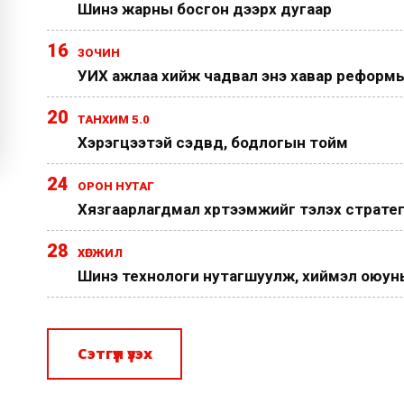
Шинэ жарны босгон дээрх дугаар
16
ЗОЧИН
УИХ ажлаа хийж чадвал энэ хавар реформы
20
ТАНХИМ 5.0
Хэрэгцээтэй сэдвүүд, бодлогын тойм
24
ОРОН НУТАГ
Хязгаарлагдмал хүртээмжийг тэлэх страте
28
ХӨГЖИЛ
Шинэ технологи нутагшуулж, хиймэл оюуныг
Сэтгүүл үзэх