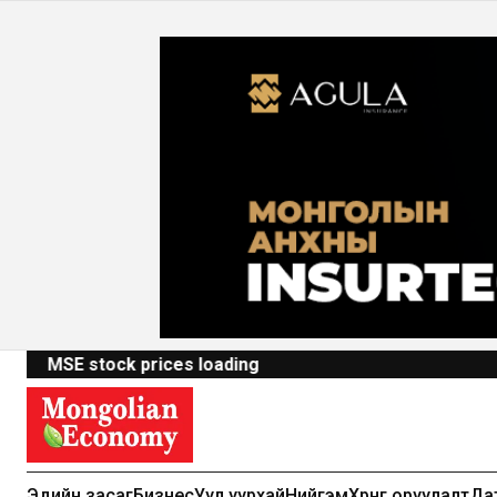
MSE stock prices loading
Эдийн засаг
Бизнес
Уул уурхай
Нийгэм
Хөрөнгө оруулалт
Да