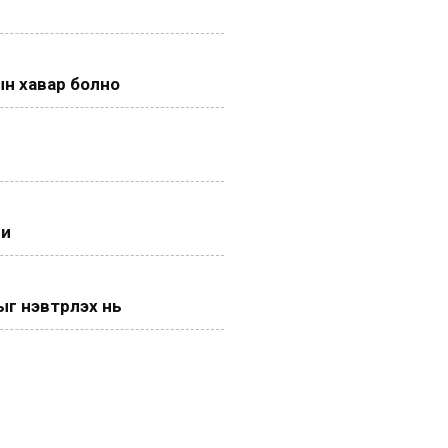
н хавар болно
ги
 нэвтрүүлэх нь