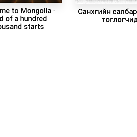
me to Mongolia -
Санхүүгийн салба
d of a hundred
тоглогчи
ousand starts