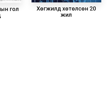
Хөгжилд хөтөлсөн 20
рын гол
жил
д