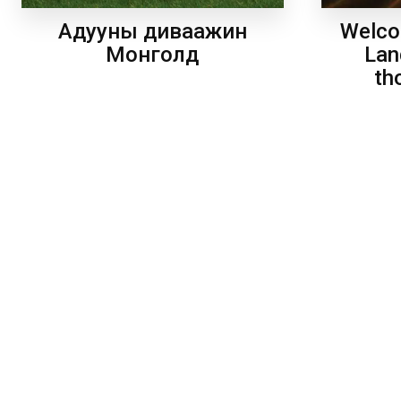
Welco
Адууны диваажин
Lan
Монголд
th