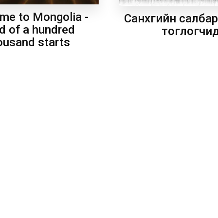
me to Mongolia -
Санхүүгийн салба
d of a hundred
тоглогчи
ousand starts