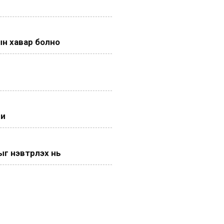
н хавар болно
ги
 нэвтрүүлэх нь