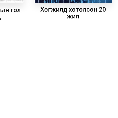
Хөгжилд хөтөлсөн 20
рын гол
жил
д