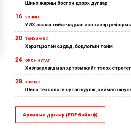
Шинэ жарны босгон дээрх дугаар
16
ЗОЧИН
УИХ ажлаа хийж чадвал энэ хавар реформы
20
ТАНХИМ 5.0
Хэрэгцээтэй сэдвүүд, бодлогын тойм
24
ОРОН НУТАГ
Хязгаарлагдмал хүртээмжийг тэлэх страте
28
ХӨГЖИЛ
Шинэ технологи нутагшуулж, хиймэл оюуныг
Архивын дугаар (PDF байхгүй)