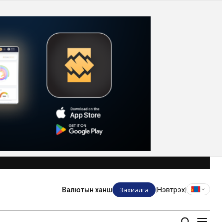
Захиалга
Нэвтрэх
Валютын ханш
|
|