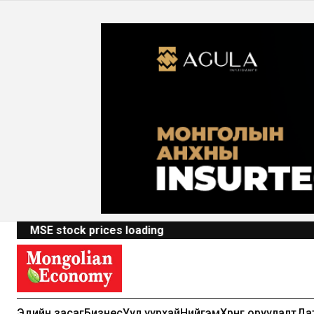
MSE stock prices loading
Эдийн засаг
Бизнес
Уул уурхай
Нийгэм
Хөрөнгө оруулалт
Да