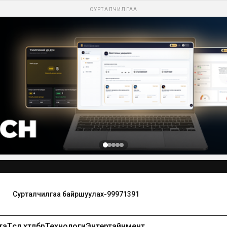
СУРТАЛЧИЛГАА
та
Төсөл хөтөлбөр
Технологи
Энтертайнмент