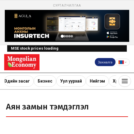
СУРТАЛЧИЛГАА
MSE stock prices loading
Захиалга
Эдийн засаг
Бизнес
Уул уурхай
Нийгэм
Хөрөнгө ору
Аян замын тэмдэглэл