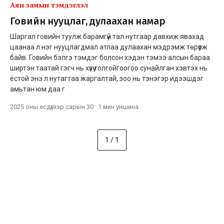
Аян замын тэмдэглэл
Говийн нууцлаг, дулаахан намар
Шаргал говийн туулж барамгүй тал нутгаар давхиж явахад
цаанаа л нэг нууцлагдмал атлаа дулаахан мэдрэмж төрүүлж
байв. Говийн бэлгэ тэмдэг болсон хэдэн тэмээ алсын бараа
ширтэн таатай гэгч нь хүзүү толгойгоогоо сунайлган хэвтэх нь
ёстой энэ л нутагтаа жаргалтай, зоо нь тэнэгэр идээшдэг
амьтан юм даа г
2025 оны есдүгээр сарын 30
·
1 мин
уншина
1
/
1