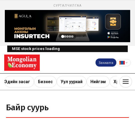
СУРТАЛЧИЛГАА
MSE stock prices loading
Захиалга
Эдийн засаг
Бизнес
Уул уурхай
Нийгэм
Хөрөнгө ору
Байр суурь