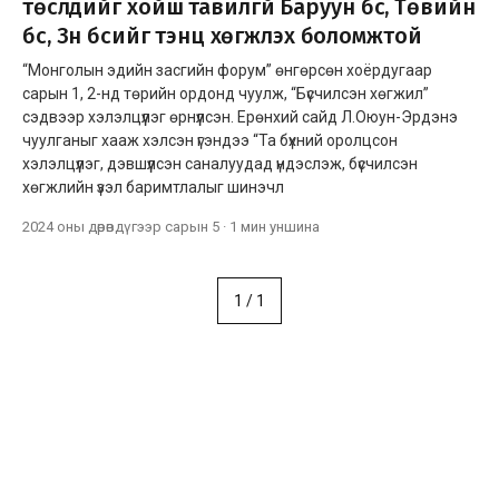
төслүүдийг хойш тавилгүй Баруун бүс, Төвийн
бүс, Зүүн бүсийг тэнцүү хөгжүүлэх боломжтой
“Монголын эдийн засгийн форум” өнгөрсөн хоёрдугаар
сарын 1, 2-нд төрийн ордонд чуулж, “Бүсчилсэн хөгжил”
сэдвээр хэлэлцүүлэг өрнүүлсэн. Ерөнхий сайд Л.Оюун-Эрдэнэ
чуулганыг хааж хэлсэн үгэндээ “Та бүхний оролцсон
хэлэлцүүлэг, дэвшүүлсэн саналуудад үндэслэж, бүсчилсэн
хөгжлийн үзэл баримтлалыг шинэчл
2024 оны дөрөвдүгээр сарын 5
·
1 мин
уншина
1
/
1