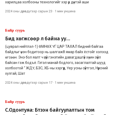
харилцаа холбооны технологийг хэр үр дүнтэй аши
2024 оны дөрөвдүгээр сарын 23
·
1 мин
уншина
Байр суурь
Бид хөгжсөөр л байна уу…
(цуврал нийтлэл-1) ӨМНӨХ ҮГ ЦАР ТАХАЛ бидний байгаа
байдлыг үнэн бодитоор нь шалгаж8 ямар байх ёстойг хэлээд
өгсөөн. Энэ бол яалт ч үгүй гэнэтийн давагдашгүй хүчин зүйл
байсан гэж бодъё. Гэтэл манай бодлого, засаглалтай шууд
холбоотой “ ЖДҮ, БЗС, ХБ-ны хэргүүд, Үер усны сүйтгэл, Нүүрсний
хулгай, Шат
2024 оны дөрөвдүгээр сарын 17
·
1 мин
уншина
Байр суурь
С.Одонтуяа: Бүтээн байгуулалтын том