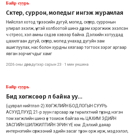
Байр суурь
Скүүтер, суррон, мопедыг ингэж журамлая
Нийслэл хотод түрээсийн дугуй, мопед, скүүтер, сурронын
улирал эхэлж, үүнтэй холбоотой шинэ дүрэм хэрэгжиж эхэлсэн
ч стресс, хэл амны сэдэв хэвээр байна. Дэлхийн хотуудад
цахилгаан дугуй, скүүтер, мопед унахад дугуйн зам
ашиглуулах, нас болон хурдны хязгаар тогтоох зэрэг аргаар
явган зорчигчдыг хамг
2026 оны дөрөвдүгээр сарын 23
·
1 мин
уншина
Байр суурь
Бид хөгжсөөр л байна уу…
(цуврал нийтлэл-2) ХӨГЖЛИЙН БОДЛОГЫН СУУРЬ
АСУУДЛУУД 21-р зуун гарсаар хүн төрөлхтний түүхэнд нэгэн
том хөгжлийн шинэ үе тохиож байгаа нь ЦАХИМ ЭДИЙН
ЗАСГИЙН ШИЛЖИЛТИЙН ЭРИН ҮЕ юм. Дэлхий даяар
интернэтийн сүлжээний эдийн засаг түрэн орж ирж, мэдээлэл,