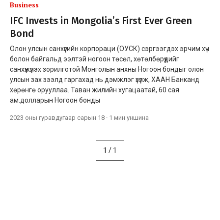
Business
IFC Invests in Mongolia’s First Ever Green
Bond
Олон улсын санхүүгийн корпораци (ОУСК) сэргээгдэх эрчим хүч
болон байгальд ээлтэй ногоон төсөл, хөтөлбөрүүдийг
санхүүжүүлэх зорилготой Монголын анхны Ногоон бондыг олон
улсын зах зээлд гаргахад нь дэмжлэг үзүүлж, ХААН Банканд
хөрөнгө орууллаа. Таван жилийн хугацаатай, 60 сая
ам.долларын Ногоон бонды
2023 оны гуравдугаар сарын 18
·
1 мин
уншина
1
/
1