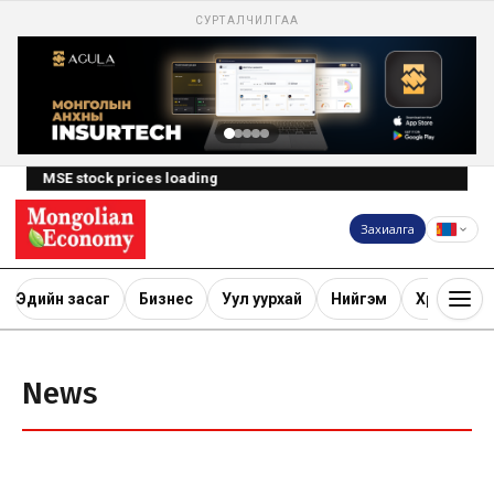
СУРТАЛЧИЛГАА
MSE stock prices loading
Захиалга
Эдийн засаг
Бизнес
Уул уурхай
Нийгэм
Хөрөнгө ору
News