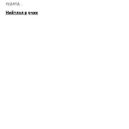
худалд...
Нийтлэл рүү очих