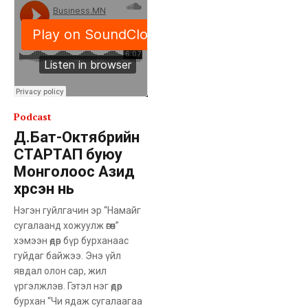
Podcast
Д.Бат-Октябрийн
СТАРТАП буюу
Монголоос Азид
хүрсэн нь
Нэгэн гуйлгачин эр “Намайг
сугалаанд хожуулж өгөөч”
хэмээн өдөр бүр бурханаас
гуйдаг байжээ. Энэ үйл
явдал олон сар, жил
үргэлжлэв. Гэтэл нэг өдөр
бурхан “Чи ядаж сугалаагаа