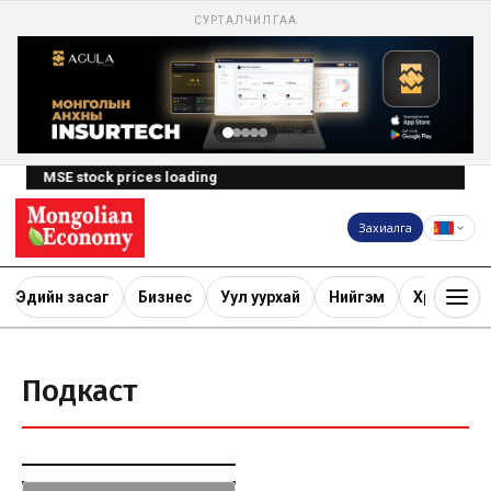
СУРТАЛЧИЛГАА
MSE stock prices loading
Захиалга
Эдийн засаг
Бизнес
Уул уурхай
Нийгэм
Хөрөнгө ору
Подкаст