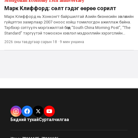
Mongolian Economy 15th anniversary
Марк Клиффорд: Өсөлт гэдэг өөрөө сорилт
Марк Клиффорд нь Хонконгт байршилтай Азийн бизнесийн зөвлөлийн
гүйцэтгэх захирлаар 2007 оноос хойш томилогдон ажиллаж байна.
Тэрбээр сэтгүүлч мэргэжилтэй бөгөөд “South China Morning Post”, “The
Standard” тэргүүтэй томоохон хэвлэл мэдээллийн хэрэгслийн
ерөнхий редакторын үүргийг гүйцэтгэж байснаас га
2026 оны тавдугаар сарын 18
·
9 мин
уншина
Бидний тухай
Сурталчилгаа