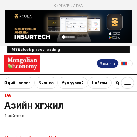
СУРТАЛЧИЛГАА
MSE stock prices loading
Захиалга
Эдийн засаг
Бизнес
Уул уурхай
Нийгэм
Хөрөнгө ору
TAG
Азийн хөгжил
1
нийтлэл