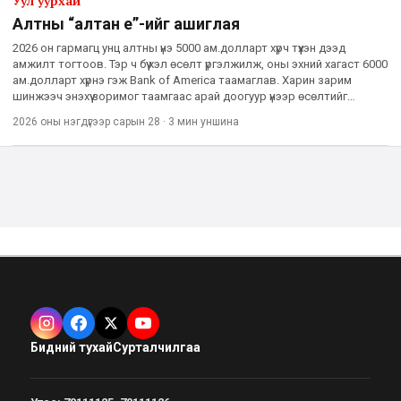
Уул уурхай
Алтны “алтан үе”-ийг ашиглая
2026 он гармагц унц алтны үнэ 5000 ам.долларт хүрч түүхэн дээд
амжилт тогтоов. Тэр ч бүү хэл өсөлт үргэлжилж, оны эхний хагаст 6000
ам.долларт хүрнэ гэж Bank of America таамаглав. Харин зарим
шинжээч энэхүү зоримог таамгаас арай доогуур үнээр өсөлтийг
төсөөлж байна. Дэлхийн зах зээл дэх алтны дундаж
2026 оны нэгдүгээр сарын 28
·
3 мин
уншина
Бидний тухай
Сурталчилгаа