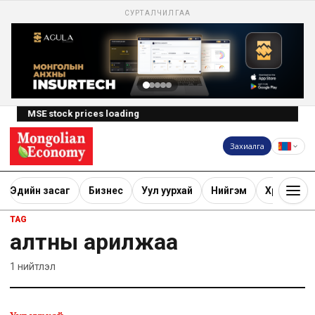
СУРТАЛЧИЛГАА
MSE stock prices loading
Захиалга
Эдийн засаг
Бизнес
Уул уурхай
Нийгэм
Хөрөнгө ору
TAG
алтны арилжаа
1
нийтлэл