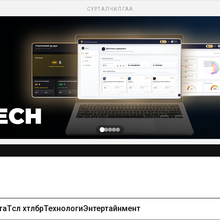
СУРТАЛЧИЛГАА
та
Төсөл хөтөлбөр
Технологи
Энтертайнмент