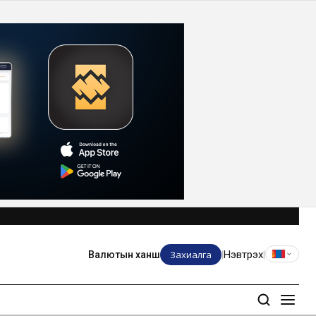
Захиалга
Нэвтрэх
Валютын ханш
|
|