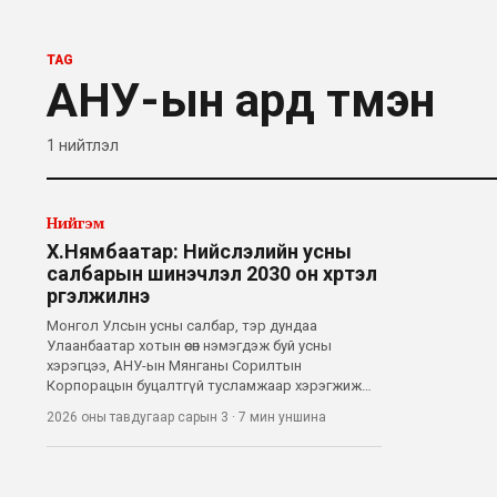
TAG
АНУ-ын ард түмэн
1
нийтлэл
Нийгэм
Х.Нямбаатар: Нийслэлийн усны
салбарын шинэчлэл 2030 он хүртэл
үргэлжилнэ
Монгол Улсын усны салбар, тэр дундаа
Улаанбаатар хотын өсөн нэмэгдэж буй усны
хэрэгцээ, АНУ-ын Мянганы Сорилтын
Корпорацын буцалтгүй тусламжаар хэрэгжиж
буй томоохон төслүүдийн талаар нийслэлийн
2026 оны тавдугаар сарын 3
·
7 мин
уншина
Засаг дарга бөгөөд Улаанбаатар хотын Захирагч
Х.Нямбаатартай ярилцлаа. Энэхүү ярилцлагыг
2026 оны дөрөвдү