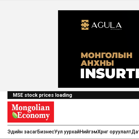
MSE stock prices loading
Эдийн засаг
Бизнес
Уул уурхай
Нийгэм
Хөрөнгө оруулалт
Да