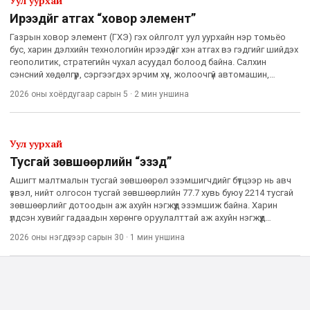
Уул уурхай
Ирээдүйг атгах “ховор элемент”
Газрын ховор элемент (ГХЭ) гэх ойлголт уул уурхайн нэр томьёо
бус, харин дэлхийн технологийн ирээдүйг хэн атгах вэ гэдгийг шийдэх
геополитик, стратегийн чухал асуудал болоод байна. Салхин
сэнсний хөдөлгүүр, сэргээгдэх эрчим хүч, жолоочгүй автомашин,
цэнэглэдэг батарей, нарны хавтан, цөмийн технологи
2026 оны хоёрдугаар сарын 5
·
2 мин
уншина
Уул уурхай
Тусгай зөвшөөрлийн “эзэд”
Ашигт малтмалын тусгай зөвшөөрөл эзэмшигчдийг бүтцээр нь авч
үзвэл, нийт олгосон тусгай зөвшөөрлийн 77.7 хувь буюу 2214 тусгай
зөвшөөрлийг дотоодын аж ахуйн нэгжүүд эзэмшиж байна. Харин
үлдсэн хувийг гадаадын хөрөнгө оруулалттай аж ахуйн нэгжүүд
эзэмшиж байгааг Ашигт малтмал, газрын тосны газар тайл
2026 оны нэгдүгээр сарын 30
·
1 мин
уншина