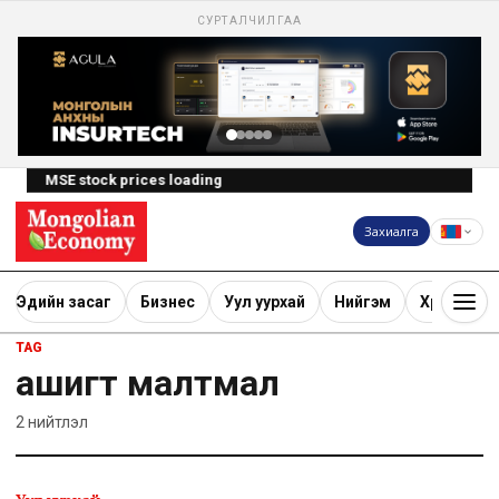
СУРТАЛЧИЛГАА
MSE stock prices loading
Захиалга
Эдийн засаг
Бизнес
Уул уурхай
Нийгэм
Хөрөнгө ору
TAG
ашигт малтмал
2
нийтлэл