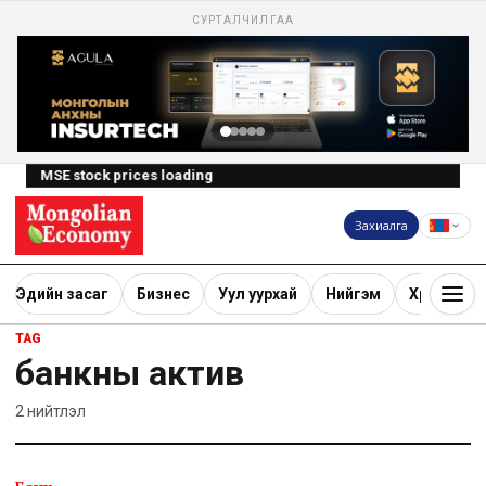
СУРТАЛЧИЛГАА
MSE stock prices loading
Захиалга
Эдийн засаг
Бизнес
Уул уурхай
Нийгэм
Хөрөнгө ору
TAG
банкны актив
2
нийтлэл