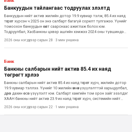
Банк
Банкуудын тайлангаас тодруулах үзүүлэлтүүд
Банкуудын нийт актив жилийн дотор 19.9 хувиар тэлж, 85.4 их наяд
төгрөгт хүрсэн ч 2025 он энэ салбарт багагүй сорилт тулгажээ. Үүнийг
томоохон банкуудын өсөлт саарснаас ажиглаж болох юм.
Тодруулбал, ХасБанкны цэвэр ашгийн хэмжээ 2024 оны түвшиндээ
тэнцэж буй бол Голомт банк, Төрийн банк, Худалдаа хө
2026 оны нэгдүгээр сарын 28
·
3 мин
уншина
Банк
Банкны салбарын нийт актив 85.4 их наяд
төгрөгт хүрлээ
Банкны салбарын нийт актив 85.4 их наяд төгрөгт хүрч, жилийн дотор
19.9 хувиар тэллээ. Үүнийг 10 жилийн өмнөх үзүүлэлттэй харьцуулбал,
дөрөв дахин өссөн үзүүлэлт юм. Салбарт хамгийн том орон зайг эзэлдэг
ХААН банкны нийт актив 23.9 их наяд төгрөгт хүрч, системийн нийт
хөрөнгийн гуравны нэг орчим хув
2026 оны нэгдүгээр сарын 22
·
1 мин
уншина