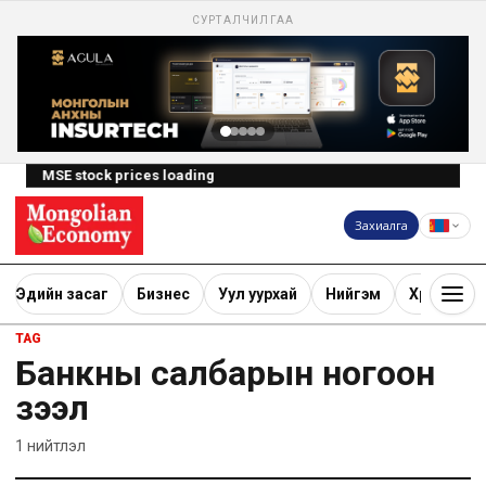
СУРТАЛЧИЛГАА
MSE stock prices loading
Захиалга
Эдийн засаг
Бизнес
Уул уурхай
Нийгэм
Хөрөнгө ору
TAG
Банкны салбарын ногоон
зээл
1
нийтлэл