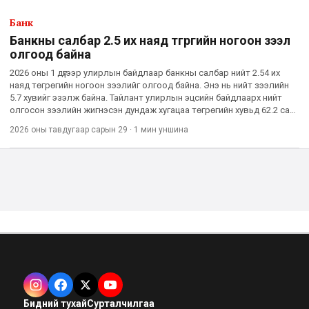
Банк
Банкны салбар 2.5 их наяд төгрөгийн ногоон зээл
олгоод байна
2026 оны 1 дүгээр улирлын байдлаар банкны салбар нийт 2.54 их
наяд төгрөгийн ногоон зээлийг олгоод байна. Энэ нь нийт зээлийн
5.7 хувийг эзэлж байна. Тайлант улирлын эцсийн байдлаарх нийт
олгосон зээлийн жигнэсэн дундаж хугацаа төгрөгийн хувьд 62.2 сар,
гадаад валютын хувьд 45.6 сар байв. Харин жигн
2026 оны тавдугаар сарын 29
·
1 мин
уншина
Бидний тухай
Сурталчилгаа