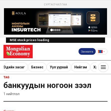
СУРТАЛЧИЛГАА
MSE stock prices loading
Захиалга
Эдийн засаг
Бизнес
Уул уурхай
Нийгэм
Хөрөнгө ору
TAG
банкуудын ногоон зээл
1
нийтлэл