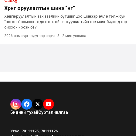
Санхүү
Хөрөнгө оруулалтын шинэ “өнгө”
Хөрөнгө оруулалтын зах зээлийн бүтцийг цоо шинээр өөрчлөн тэлж буй
“ногоон” хэмээх тодотголтой санхүүжилтийн хэв маяг бидэнд хэр
ойрхон ирсэн бэ?
2026 оны зургаадугаар сарын 5
·
2 мин
уншина
Бидний тухай
Сурталчилгаа
Утас
:
70111125, 70111126