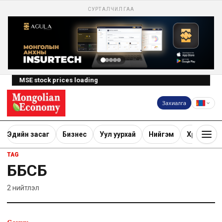
СУРТАЛЧИЛГАА
MSE stock prices loading
Захиалга
Эдийн засаг
Бизнес
Уул уурхай
Нийгэм
Хөрөнгө ору
TAG
ББСБ
2
нийтлэл