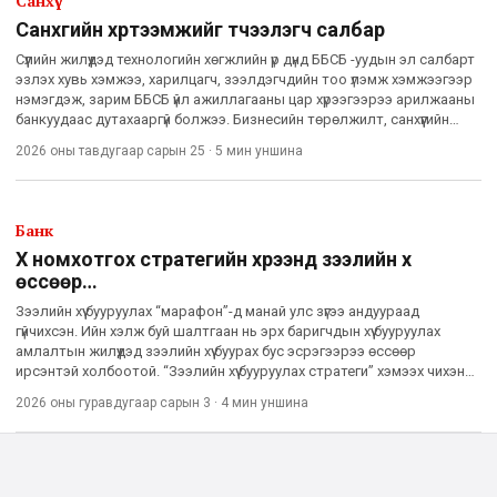
Санхүү
Санхүүгийн хүртээмжийг түүчээлэгч салбар
Сүүлийн жилүүдэд технологийн хөгжлийн үр дүнд ББСБ -уудын эл салбарт
эзлэх хувь хэмжээ, харилцагч, зээлдэгчдийн тоо үлэмж хэмжээгээр
нэмэгдэж, зарим ББСБ үйл ажиллагааны цар хүрээгээрээ арилжааны
банкуудаас дутахааргүй болжээ. Бизнесийн төрөлжилт, санхүүгийн
хэрэгцээний өөрчлөлт нь банкнаас гаднах с
2026 оны тавдугаар сарын 25
·
5 мин
уншина
Банк
Хүү номхотгох стратегийн хүрээнд зээлийн хүү
өссөөр…
Зээлийн хүү бууруулах “марафон”-д манай улс зүгээ андуураад
гүйчихсэн. Ийн хэлж буй шалтгаан нь эрх баригчдын хүү бууруулах
амлалтын жилүүдэд зээлийн хүү буурах бус эсрэгээрээ өссөөр
ирсэнтэй холбоотой. “Зээлийн хүү бууруулах стратеги” хэмээх чихэнд
чимэгтэй нэр томьёо бараг 10 жилийн өмнөөс дуулдах
2026 оны гуравдугаар сарын 3
·
4 мин
уншина