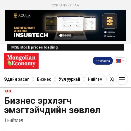
СУРТАЛЧИЛГАА
MSE stock prices loading
Захиалга
Эдийн засаг
Бизнес
Уул уурхай
Нийгэм
Хөрөнгө ору
TAG
Бизнес эрхлэгч
эмэгтэйчүүдийн зөвлөл
1
нийтлэл