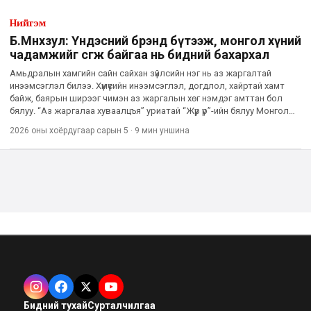
Нийгэм
Б.Мөнхзул: Үндэсний брэнд бүтээж, монгол хүний
чадамжийг өсгөж байгаа нь бидний бахархал
Амьдралын хамгийн сайн сайхан зүйлсийн нэг нь аз жаргалтай
инээмсэглэл билээ. Хүмүүсийн инээмсэглэл, догдлол, хайртай хамт
байж, баярын ширээг чимэн аз жаргалын хөг нэмдэг амттан бол
бялуу. “Аз жаргалаа хуваалцъя” уриатай “Жүр үр”-ийн бялуу Монголын
ард түмний баярын нэгэн хэсэг болоод 27 жил болж б
2026 оны хоёрдугаар сарын 5
·
9 мин
уншина
Бидний тухай
Сурталчилгаа