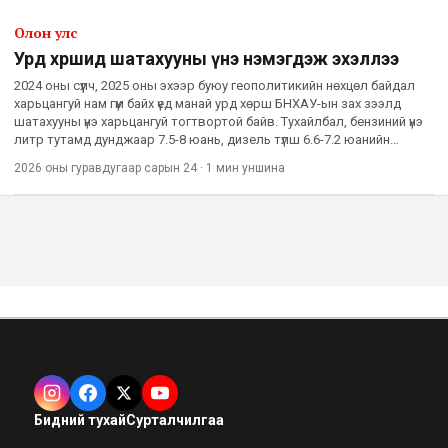
Олон улс
Урд хөршид шатахууны үнэ нэмэгдэж эхэллээ
2024 оны сүүлч, 2025 оны эхээр буюу геополитикийн нөхцөл байдал
харьцангуй нам гүм байх үед манай урд хөрш БНХАУ-ын зах зээлд
шатахууны үнэ харьцангуй тогтвортой байв. Тухайлбал, бензиний үнэ
литр тутамд дунджаар 7.5-8 юань, дизель түлш 6.6-7.2 юанийн
хооронд хэлбэлзэж байсан. Түүнээс хойш АНУ, Изра
2026 оны гуравдугаар сарын 24
·
1 мин
уншина
Бидний тухай
Сурталчилгаа