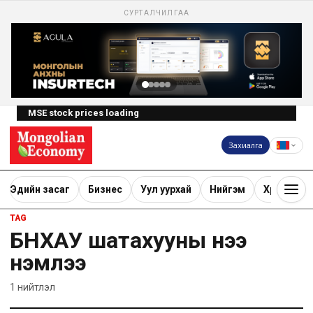
СУРТАЛЧИЛГАА
MSE stock prices loading
Захиалга
Эдийн засаг
Бизнес
Уул уурхай
Нийгэм
Хөрөнгө ору
TAG
БНХАУ шатахууны үнээ
нэмлээ
1
нийтлэл