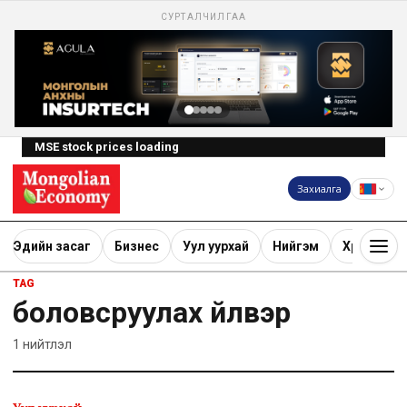
СУРТАЛЧИЛГАА
MSE stock prices loading
Захиалга
Эдийн засаг
Бизнес
Уул уурхай
Нийгэм
Хөрөнгө ору
TAG
боловсруулах үйлвэр
1
нийтлэл