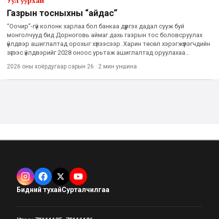
Уул уурхай
Газрын тосныхны “айдас”
“Оочир”-гүй колонк харлаа бол банкаа дүүргэх дадал сууж буй
монголчууд бид Дорноговь аймаг дахь газрын тос боловсруулах
үйлдвэр ашиглалтад орохыг хүлээсээр. Харин төсөл хэрэгжүүлэгчдийн
зүгээс үйлдвэрийг 2028 оноос урьтаж ашиглалтад оруулахаа
мэдэгдээд буй. Хэрэв амалсан цагтаа үйлдвэр а
2026 оны хоёрдугаар сарын 26
·
2 мин
уншина
Бидний тухай
Сурталчилгаа