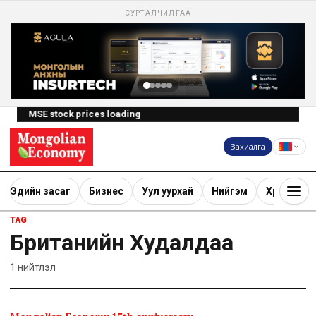
СУРТАЛЧИЛГАА
MSE stock prices loading
Захиалга
Эдийн засаг
Бизнес
Уул уурхай
Нийгэм
Хөрөнгө ору
TAG
Британийн Худалдаа
1
нийтлэл