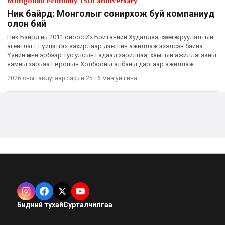
Mongolian Economy 15th anniversary
Ник байрд: Монголыг сонирхож буй компаниуд
олон бий
Ник Байрд нь 2011 оноос Их Британийн Худалдаа, хөрөнгө оруулалтын
агентлагт Гүйцэтгэх захирлаар дэвшин ажиллаж эхэлсэн байна.
Үүний өмнө тэрбээр тус улсын Гадаад харилцаа, хамтын ажиллагааны
яамны харьяа Европын Холбооны албаны даргаар ажиллаж
байжээ. “Mongolian Economy” сэтгүүлийн тусгай баг Лондон
2026 оны тавдугаар сарын 25
·
6 мин
уншина
Бидний тухай
Сурталчилгаа