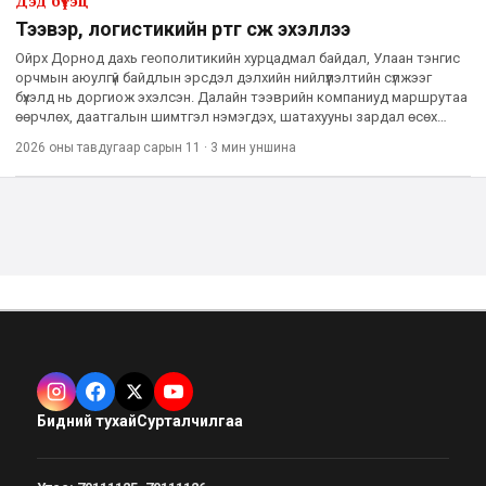
Дэд бүтэц
Тээвэр, логистикийн өртөг өсөж эхэллээ
Ойрх Дорнод дахь геополитикийн хурцадмал байдал, Улаан тэнгис
орчмын аюулгүй байдлын эрсдэл дэлхийн нийлүүлэлтийн сүлжээг
бүхэлд нь доргиож эхэлсэн. Далайн тээврийн компаниуд маршрутаа
өөрчлөх, даатгалын шимтгэл нэмэгдэх, шатахууны зардал өсөх
зэрэг хүчин зүйлийн нөлөөгөөр олон улсын тээвэр, логисти
2026 оны тавдугаар сарын 11
·
3 мин
уншина
Бидний тухай
Сурталчилгаа