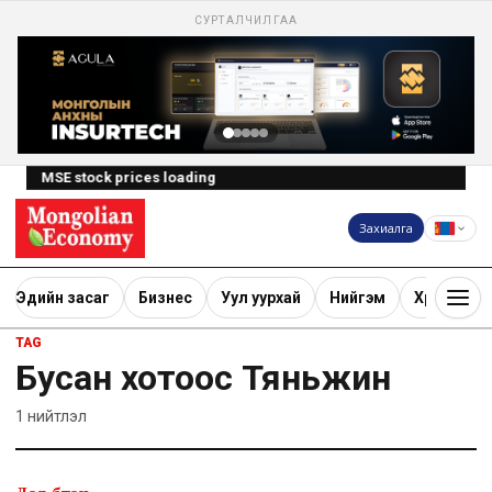
СУРТАЛЧИЛГАА
MSE stock prices loading
Захиалга
Эдийн засаг
Бизнес
Уул уурхай
Нийгэм
Хөрөнгө ору
TAG
Бусан хотоос Тяньжин
1
нийтлэл