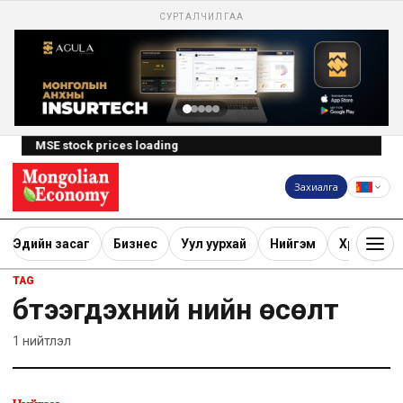
СУРТАЛЧИЛГАА
MSE stock prices loading
Захиалга
Эдийн засаг
Бизнес
Уул уурхай
Нийгэм
Хөрөнгө ору
TAG
бүтээгдэхүүний үнийн өсөлт
1
нийтлэл