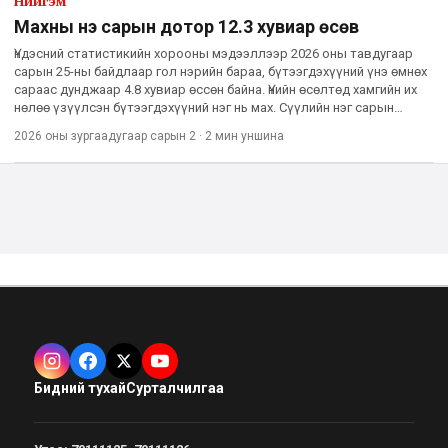
Нийгэм
Махны үнэ сарын дотор 12.3 хувиар өсөв
Үндэсний статистикийн хорооны мэдээллээр 2026 оны тавдугаар
сарын 25-ны байдлаар гол нэрийн бараа, бүтээгдэхүүний үнэ өмнөх
сараас дунджаар 4.8 хувиар өссөн байна. Үнийн өсөлтөд хамгийн их
нөлөө үзүүлсэн бүтээгдэхүүний нэг нь мах. Сүүлийн нэг сарын
хугацаанд махны үнэ дунджаар 12.3 хувиар нэмэгджээ.
2026 оны зургаадугаар сарын 2
·
2 мин
уншина
Бидний тухай
Сурталчилгаа