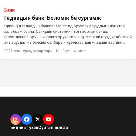
Банк
Гадаадын банк: Боломж ба сургамж
Сүүлийн үед гадаадын банкийг Монголд оруулах асуудлыг идэвхтэй
хэлэлцэж байна. Санхүүгийн системийн тогтвортой байдал,
өрсөлдөөний орчин, хөрөнгө оруулалтын урсгалтай шууд холбоотой
энэ асуудал нь банкны салбарын хүрээнээс давж, эдийн засгийн
бодлогын чухал нөлөө үзүүлэх асуудал болоод буй. Гадаадын
2026 оны гуравдугаар сарын 11
·
3 мин
уншина
Бидний тухай
Сурталчилгаа