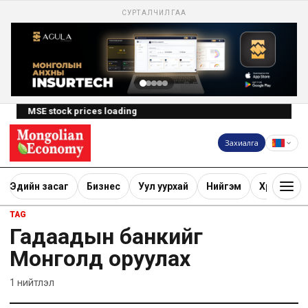
СУРТАЛЧИЛГАА
MSE stock prices loading
Захиалга
Эдийн засаг
Бизнес
Уул уурхай
Нийгэм
Хөрөнгө ору
TAG
Гадаадын банкийг
Монголд оруулах
1
нийтлэл