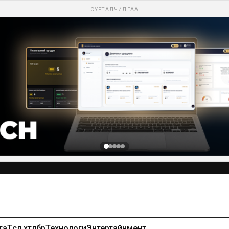
СУРТАЛЧИЛГАА
та
Төсөл хөтөлбөр
Технологи
Энтертайнмент