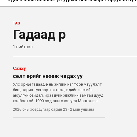
TAG
Гадаад өр
1
нийтлэл
Санхүү
Өсөлт өрийг нөхөж чадах уу
Улс орны гадаад өр нь энгийн нэг тоон үзүүлэлт
биш, харин тусгаар тогтнол, эдийн засгийн
аюулгүй байдал, ирээдүйн хөгжлийн замтай шууд
холбоотой. 1990-ээд оны эхэн үед Монголын
гадаад өр хэдхэн тэрбум ам.доллароор
2026 оны хоёрдугаар сарын 23
·
2 мин
уншина
хэмжигдэж байсан бол 2025 оны байдлаар 40.4
тэрбум ам.доллар болж, өмнөх оноос 13 хуви