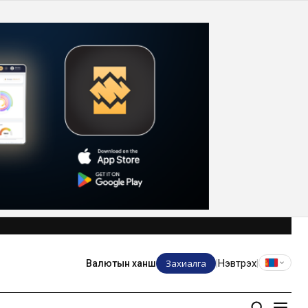
Захиалга
Нэвтрэх
Валютын ханш
|
|