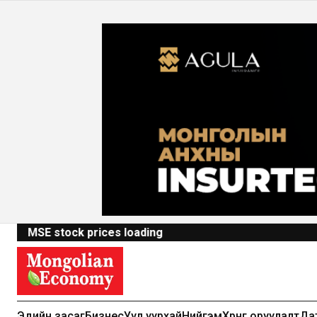
MSE stock prices loading
Эдийн засаг
Бизнес
Уул уурхай
Нийгэм
Хөрөнгө оруулалт
Да