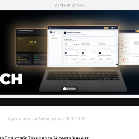
СУРТАЛЧИЛГАА
та
Төсөл хөтөлбөр
Технологи
Энтертайнмент