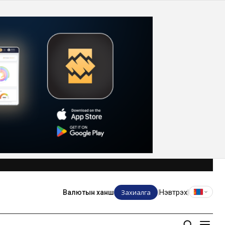
Захиалга
Нэвтрэх
Валютын ханш
|
|