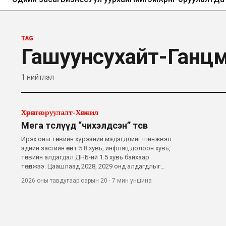
TAG
Гашуунсухайт-Ганц
1
нийтлэл
Хөрөнгө оруулалт-Хөгжил
Мега төслүүд “чихэлдсэн” төсөв
Ирэх оны төсвийн хүрээний мэдэгдлийг шинжвэл
эдийн засгийн өсөлт 5.8 хувь, инфляц долоон хувь,
төсвийн алдагдал ДНБ-ий 1.5 хувь байхаар
төсөөлжээ. Цаашлаад 2028, 2029 онд алдагдлыг
шат дараатай бууруулна гэсэн төлөвлөгөөтэй, өнгөц
2026 оны тавдугаар сарын 20
·
7 мин
уншина
харвал сахилга бат сайтай төсөв гэж хэлж
болохоор. Гэхдээ 2027 оны тө