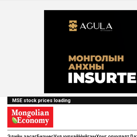
MSE stock prices loading
Эдийн засаг
Бизнес
Уул уурхай
Нийгэм
Хөрөнгө оруулалт
Да