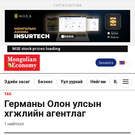
СУРТАЛЧИЛГАА
MSE stock prices loading
Захиалга
Эдийн засаг
Бизнес
Уул уурхай
Нийгэм
Хөрөнгө ору
TAG
Германы Олон улсын
хөгжлийн агентлаг
1
нийтлэл