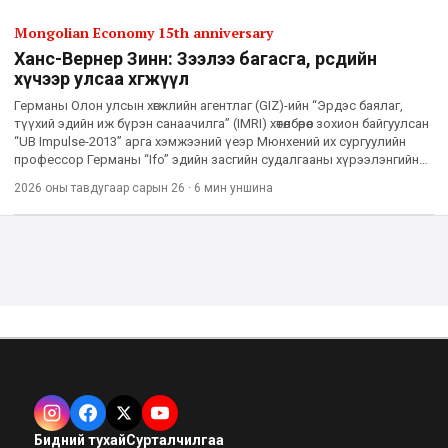
Mongolian Economy 15th anniversary
Ханс-Вернер Зинн: Зээлээ багасга, өөрсдийн
хүчээр улсаа хөгжүүл
Германы Олон улсын хөгжлийн агентлаг (GIZ)-ийн “Эрдэс баялаг,
түүхий эдийн иж бүрэн санаачилга” (IMRI) хөтөлбөрөөс зохион байгуулсан
“UB Impulse-2013” арга хэмжээний үеэр Мюнхений их сургуулийн
профессор Германы “Ifo” эдийн засгийн судалгааны хүрээлэнгийн
Ерөнхийлөгч Ханс-Вернер Зиннтэй ярилцлаа. Та
2026 оны тавдугаар сарын 26
·
6 мин
уншина
Бидний тухай
Сурталчилгаа