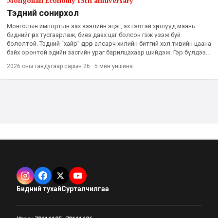
Mongolian Economy 15th anniversary
Тэдний сонирхол
Монголын импортын зах зээлийн эцэг, эх гэлтэй хөршүүд маань
биднийг өрх тусгаарлаж, биеэ даах цаг болсон гэж үзэж буй
бололтой. Тэдний “хайр” өдрөөр алсарч хилийн битгий хэл тивийн цаана
байх оронтой эдийн засгийн ураг барилцахаар шийдэж. Гэр бүлдээ
шинээр элсүүлэхээр санаархаж буй орон нь өрийн дүн
2026 оны тавдугаар сарын 26
·
5 мин
уншина
Бидний тухай
Сурталчилгаа