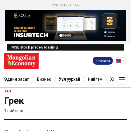
СУРТАЛЧИЛГАА
MSE stock prices loading
Захиалга
Эдийн засаг
Бизнес
Уул уурхай
Нийгэм
Хөрөнгө ору
TAG
Грек
1
нийтлэл