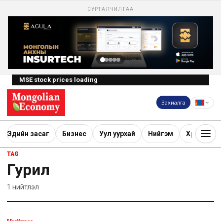
СУРТАЛЧИЛГАА
MSE stock prices loading
Захиалга
Эдийн засаг
Бизнес
Уул уурхай
Нийгэм
Хөрөнгө ору
TAG
Гурил
1
нийтлэл