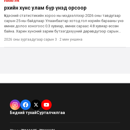
Нийгэм
Өрхийн хүнс улам бүр үнэд орсоор
Үндэсний статистикийн хороо ны мэдээллээр 2026 оны тавдугаар
сарын 25-ны байдлаар Улаанбаатар хотод гол нэрийн барааны үнэ
өмнөх долоо хоногоос 0.3 хувиар, өмнөх сараас 4.8 хувиар өссөн
байна. Харин хүнсний зарим бүтээгдэхүүний дөрөвдүгээр сарын
дундаж үнийг өнгөрсөн жилийн мөн үетэй харьцуулахад өс
2026 оны зургаадугаар сарын 3
·
2 мин
уншина
Бидний тухай
Сурталчилгаа