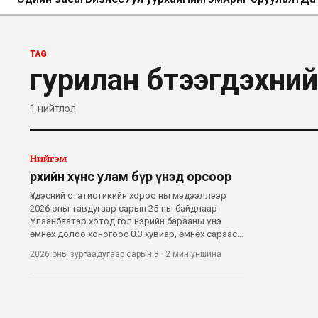
TAG
гурилан бүтээгдэхүүний
1
нийтлэл
Нийгэм
Өрхийн хүнс улам бүр үнэд орсоор
Үндэсний статистикийн хороо ны мэдээллээр
2026 оны тавдугаар сарын 25-ны байдлаар
Улаанбаатар хотод гол нэрийн барааны үнэ
өмнөх долоо хоногоос 0.3 хувиар, өмнөх сараас
4.8 хувиар өссөн байна. Харин хүнсний зарим
2026 оны зургаадугаар сарын 3
·
2 мин
уншина
бүтээгдэхүүний дөрөвдүгээр сарын дундаж
үнийг өнгөрсөн жилийн мөн үетэй харьцуулахад
өс