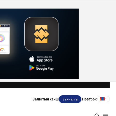
Захиалга
Нэвтрэх
Валютын ханш
|
|