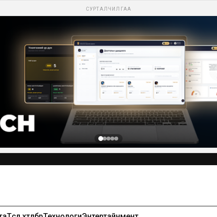
СУРТАЛЧИЛГАА
та
Төсөл хөтөлбөр
Технологи
Энтертайнмент