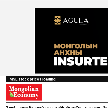
MSE stock prices loading
Эдийн засаг
Бизнес
Уул уурхай
Нийгэм
Хөрөнгө оруулалт
Да