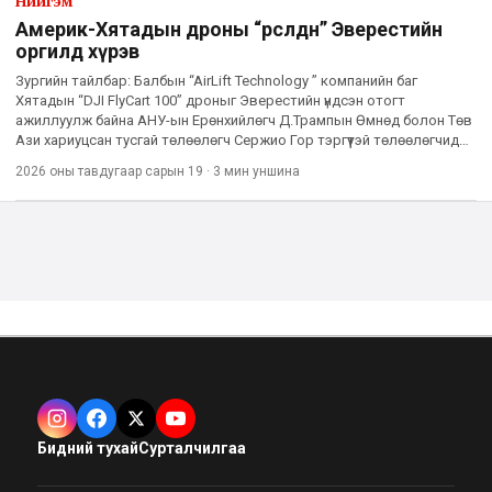
Нийгэм
Америк-Хятадын дроны “өрсөлдөөн” Эверестийн
оргилд хүрэв
Зургийн тайлбар: Балбын “AirLift Technology ” компанийн баг
Хятадын “DJI FlyCart 100” дроныг Эверестийн үндсэн отогт
ажиллуулж байна АНУ-ын Ерөнхийлөгч Д.Трампын Өмнөд болон Төв
Ази хариуцсан тусгай төлөөлөгч Сержио Гор тэргүүтэй төлөөлөгчид
Эверестийн үндсэн отог руу энэ сарын 1-нд нисдэг тэргээр б
2026 оны тавдугаар сарын 19
·
3 мин
уншина
Бидний тухай
Сурталчилгаа