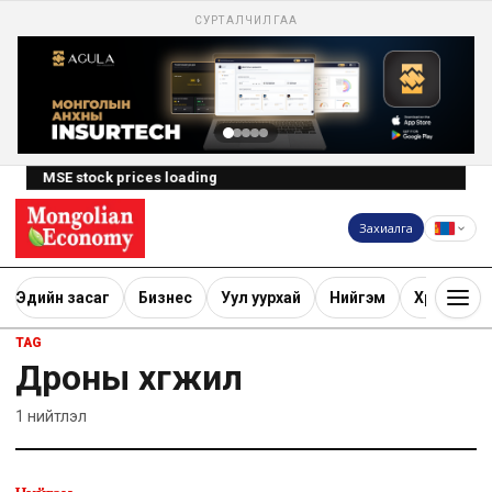
СУРТАЛЧИЛГАА
MSE stock prices loading
Захиалга
Эдийн засаг
Бизнес
Уул уурхай
Нийгэм
Хөрөнгө ору
TAG
Дроны хөгжил
1
нийтлэл