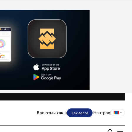
Захиалга
Нэвтрэх
Валютын ханш
|
|