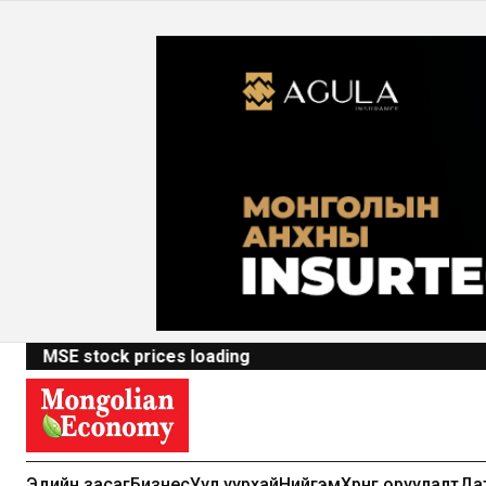
MSE stock prices loading
Эдийн засаг
Бизнес
Уул уурхай
Нийгэм
Хөрөнгө оруулалт
Да