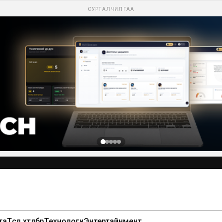
СУРТАЛЧИЛГАА
та
Төсөл хөтөлбөр
Технологи
Энтертайнмент