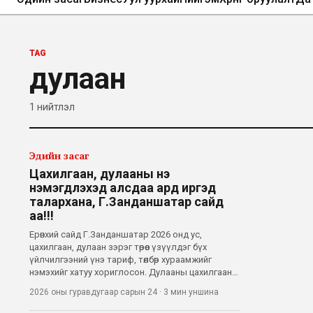
TAG
дулаан
1
нийтлэл
Эдийн засаг
Цахилгаан, дулааны үнэ
нэмэгдүүлэхэд алсдаа ард иргэд
талархана, Г.Занданшатар сайд
аа!!!
Ерөнхий сайд Г.Занданшатар 2026 онд ус,
цахилгаан, дулаан зэрэг төрөөс үзүүлдэг бүх
үйлчилгээний үнэ тариф, төлбөр хураамжийг
нэмэхийг хатуу хориглосон. Дулааны цахилгаан
станцуудад гэмтэл гараад иргэд гэрэл,
2026 оны гуравдугаар сарын 24
·
3 мин
уншина
цахилгаангүй байх үеэр шүү дээ. Гэвч энэ
шийдвэр нь ард иргэдээ бодсон мэт харагдавч,