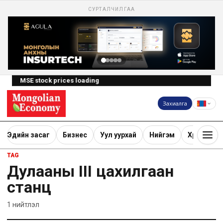
СУРТАЛЧИЛГАА
MSE stock prices loading
Захиалга
Эдийн засаг
Бизнес
Уул уурхай
Нийгэм
Хөрөнгө ору
TAG
Дулааны III цахилгаан
станц
1
нийтлэл