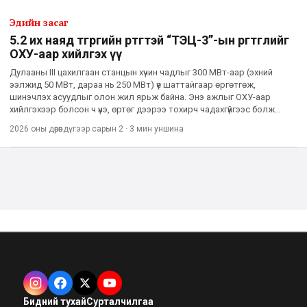
Эдийн засаг
5.2 их наяд төгрөгийн өртөгтэй “ТЭЦ-3”-ын өргөтгөлийг
ОХУ-аар хийлгэх үү
Дулааны III цахилгаан станцын хүчин чадлыг 300 МВт-аар (эхний
ээлжид 50 МВт, дараа нь 250 МВт) үе шаттайгаар өргөтгөж,
шинэчлэх асуудлыг олон жил ярьж байна. Энэ ажлыг ОХУ-аар
хийлгэхээр болсон ч үнэ, өртөг дээрээ тохирч чадахгүйгээс болж
өнөөдөр гацсан байдалтай байгаа юм. Энэ талаар Эрчим хүчний с
2026 оны дөрөвдүгээр сарын 2
·
3 мин
уншина
Бидний тухай
Сурталчилгаа