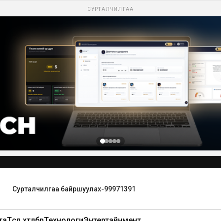
СУРТАЛЧИЛГАА
та
Төсөл хөтөлбөр
Технологи
Энтертайнмент