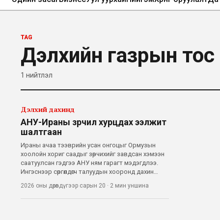
TAG
Дэлхийн газрын тос
1
нийтлэл
Дэлхий дахинд
АНУ-Ираны зөрчил хурцдах ээлжит
шалтгаан
Ираны ачаа тээврийн усан онгоцыг Ормузын
хоолойн хориг саадыг зөрчихийг завдсан хэмээн
саатуулсан гэдгээ АНУ ням гарагт мэдэгдлээ.
Ингэснээр сөргөлдөгч талуудын хооронд дахин
хоёр хоног үргэлжлэх байсан гал зогсоох
2026 оны дөрөвдүгээр сарын 20
·
2 мин
уншина
тохиролцоо хэрэгжихгүй байх магадлалтай
болж байна. Мөн тус бүс нутагт урт хугацаанд