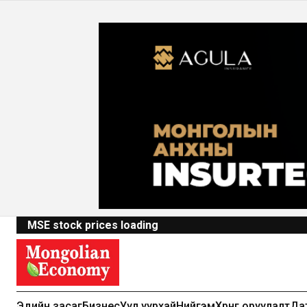
MSE stock prices loading
Эдийн засаг
Бизнес
Уул уурхай
Нийгэм
Хөрөнгө оруулалт
Да