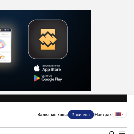
Захиалга
Нэвтрэх
Валютын ханш
|
|