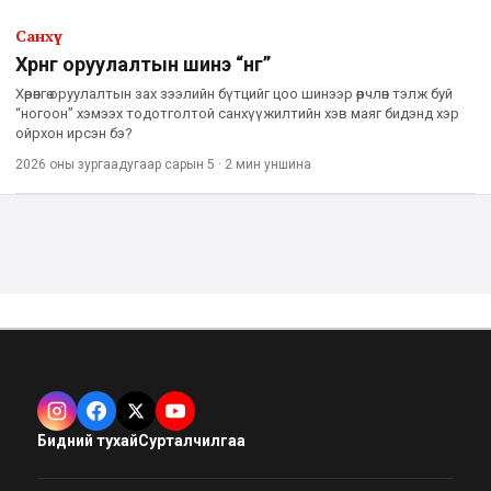
Санхүү
Хөрөнгө оруулалтын шинэ “өнгө”
Хөрөнгө оруулалтын зах зээлийн бүтцийг цоо шинээр өөрчлөн тэлж буй
“ногоон” хэмээх тодотголтой санхүүжилтийн хэв маяг бидэнд хэр
ойрхон ирсэн бэ?
2026 оны зургаадугаар сарын 5
·
2 мин
уншина
Бидний тухай
Сурталчилгаа