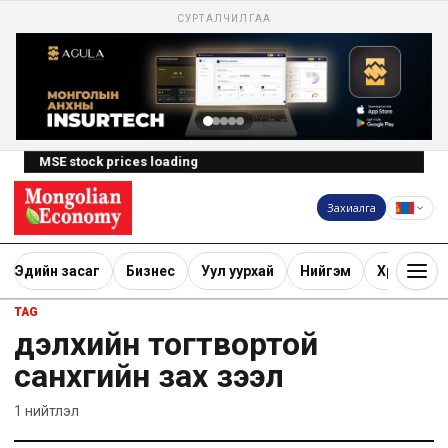
СУРТАЛЧИЛГАА
MSE stock prices loading
Захиалга
Эдийн засаг
Бизнес
Уул уурхай
Нийгэм
Хөрөнгө ору
TAG
дэлхийн тогтвортой
санхүүгийн зах зээл
1
нийтлэл