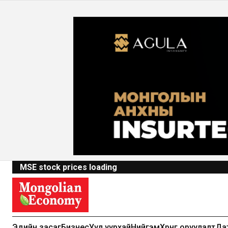
MSE stock prices loading
Эдийн засаг
Бизнес
Уул уурхай
Нийгэм
Хөрөнгө оруулалт
Да