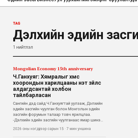
TAG
Дэлхийн эдийн засг
1
нийтлэл
Mongolian Economy 15th anniversary
Ч.Ганхуяг: Хямралыг хүмүүс
хоорондын харилцааны үнэт зүйлс
алдагдсантай холбон
тайлбарласан
Сангийн дэд сайд Ч.Ганхуягтай уулзаж, Дэлхийн
эдийн засгийн чуулган болон Монголын эдийн
засгийн форумын талаар товч ярилцлаа.
-Дэлхийн эдийн засгийн чуулганаас ямар шинэ
санаа өвөртлөн ирсэн бэ? -Гуравдугаар сард болох
2026 оны нэгдүгээр сарын 15
·
7 мин
уншина
Монголын эдийн засгийн чуулган болон
Донорын техникийн зөвөлгөөнд Давосын форумы