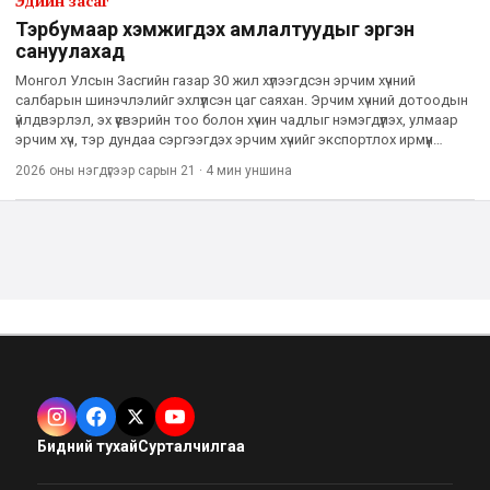
Эдийн засаг
Тэрбумаар хэмжигдэх амлалтуудыг эргэн
сануулахад
Монгол Улсын Засгийн газар 30 жил хүлээгдсэн эрчим хүчний
салбарын шинэчлэлийг эхлүүлсэн цаг саяхан. Эрчим хүчний дотоодын
үйлдвэрлэл, эх үүсвэрийн тоо болон хүчин чадлыг нэмэгдүүлэх, улмаар
эрчим хүч, тэр дундаа сэргээгдэх эрчим хүчийг экспортлох ирмүүн
зорилготой энэхүү шинэчлэл үнэ тариф нэмсэнээ
2026 оны нэгдүгээр сарын 21
·
4 мин
уншина
Бидний тухай
Сурталчилгаа