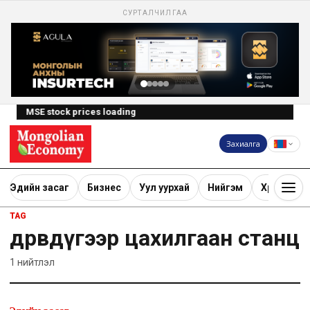
СУРТАЛЧИЛГАА
MSE stock prices loading
Захиалга
Эдийн засаг
Бизнес
Уул уурхай
Нийгэм
Хөрөнгө ору
TAG
дөрөвдүгээр цахилгаан станц
1
нийтлэл