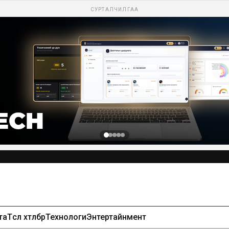
СУРТАЛЧИЛГАА
та
Төсөл хөтөлбөр
Технологи
Энтертайнмент