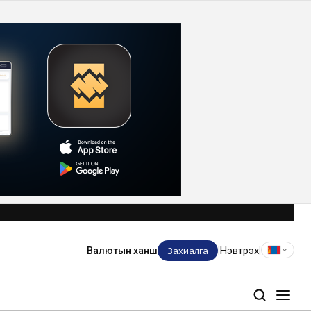
Захиалга
Нэвтрэх
Валютын ханш
|
|