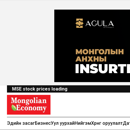
MSE stock prices loading
Эдийн засаг
Бизнес
Уул уурхай
Нийгэм
Хөрөнгө оруулалт
Да