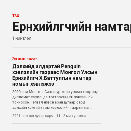
TAG
Ерөнхийлөгчийн намта
1
нийтлэл
Эдийн засаг
Дэлхийд алдартай Penguin
хэвлэлийн газраас Монгол Улсын
Ерөнхийлөгч Х.Баттулгын намтар
номыг хэвлэжээ
2020 онд Монгол, Сингапур хоёр улсын хооронд
дипломат харилцаа тогтоосны 50 жилийн ой
тохиосон. Тэгвэл өнгөрсөн аравдугаар сард
дэлхийн хамгийн том хэвлэлийн газрын нэг
Penguin Random House-ийн Сингапур дахь
2021 оны нэгдүгээр сарын 11
·
2 мин
уншина
салбараас зохиолч, сэтгүүлч Д.Төрмөнхийн бичсэн
Монгол Улсын Ерөнхийлөгчийн намтар бүхий “Ми