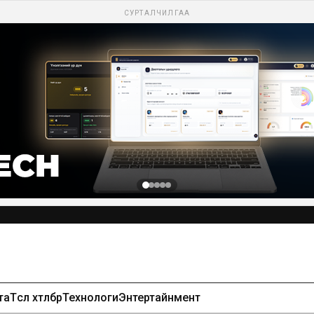
СУРТАЛЧИЛГАА
та
Төсөл хөтөлбөр
Технологи
Энтертайнмент