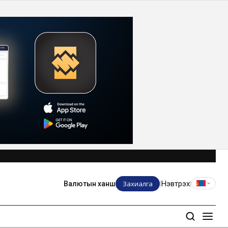
Захиалга
Нэвтрэх
Валютын ханш
|
|