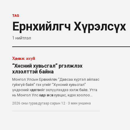
TAG
Ерөнхийлөгч Хүрэлсүх
1
нийтлэл
Хөдөө аж ахуй
“Хүнсний хувьсгал” үргэлжлэх
хүлээлттэй байна
Монгол Улсын Ерөнхийлөгч “Давсаа хүртэл айлаас
гуйхгүй байя” гэх үгийг “Хүнсний хувьсгал”
үндэсний хөдөлгөөнийг эхлүүлэхдээ хэлж байв. Утга
нь Монгол Улс өнөөдөр өмсөх хувцас, идэх хоолоо
гаднаас худалдаж авсаар байна. Үндэсний
2026 оны гуравдугаар сарын 12
·
3 мин
уншина
статистикийн хорооны мэдээллээр Монгол Улс
2024 онд хүнсний бүтээгдэхүүн