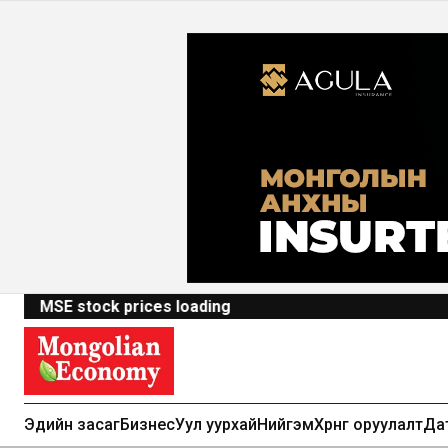
MSE stock prices loading
Эдийн засаг
Бизнес
Уул уурхай
Нийгэм
Хөрөнгө оруулалт
Да