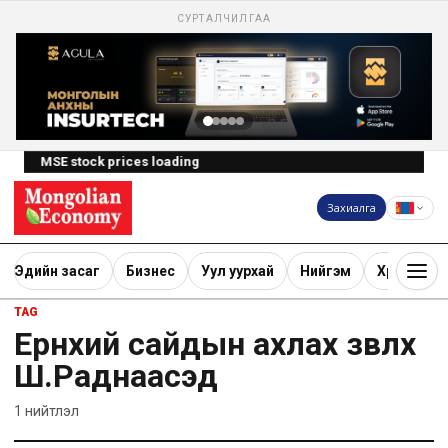
СУРТАЛЧИЛГАА
MSE stock prices loading
Захиалга
Эдийн засаг
Бизнес
Уул уурхай
Нийгэм
Хөрөнгө ору
TAG
Ерөнхий сайдын ахлах зөвлөх
Ш.Раднаасэд
1
нийтлэл