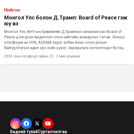
Нийгэм
Монгол Улс болон Д.Tрамп: Board of Peace гэж
юу вэ
Монгол Улс АНУ-ын Ерөнхийлөгч Д.Трампын санаачилсан Board of
Peace-д нэгдсэн мэдээлэл олон нийтийн анхаарлыг татав. Энэхүү
платформ нь НҮБ, АСЕАМ зэрэг албан ёсны олон улсын
байгууллагын адил эрх зүйн үүрэг, хариуцлага хүлээлгэдэг бүтэц
биш бөгөөд Д.Трампын улс төр, гадаад бодлогын үзэл баримтлалын
2026 оны нэгдүгээр сарын 23
·
3 мин
уншина
Бидний тухай
Сурталчилгаа